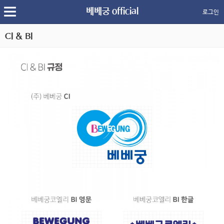
베베궁 official
로그인
CI & BI